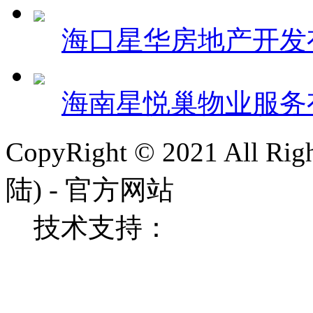
海口星华房地产开发
海南星悦巢物业服务
CopyRight © 2021 All R
陆) - 官方网站
技术支持：