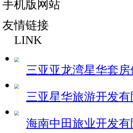
手机版网站
友情链接
LINK
三亚亚龙湾星华套房
三亚星华旅游开发有
海南中田旅业开发有