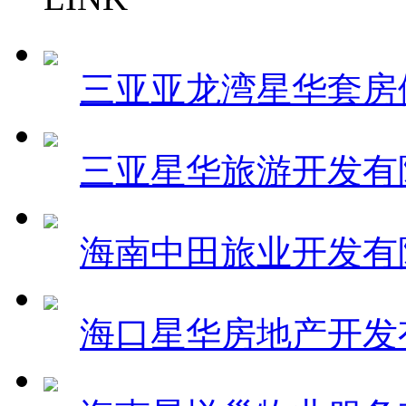
三亚亚龙湾星华套房
三亚星华旅游开发有
海南中田旅业开发有
海口星华房地产开发