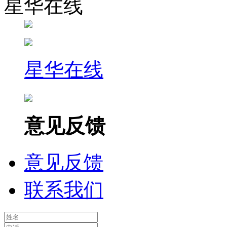
星华在线
星华在线
意见反馈
意见反馈
联系我们