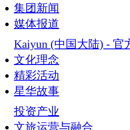
集团新闻
媒体报道
Kaiyun (中国大陆) - 
文化理念
精彩活动
星华故事
投资产业
文旅运营与融合