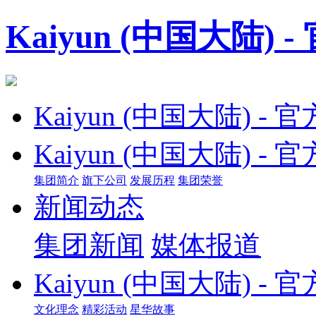
Kaiyun (中国大陆) 
Kaiyun (中国大陆) - 
Kaiyun (中国大陆) - 
集团简介
旗下公司
发展历程
集团荣誉
新闻动态
集团新闻
媒体报道
Kaiyun (中国大陆) - 
文化理念
精彩活动
星华故事