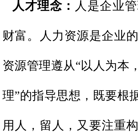
人才理念：
人是企业管
财富。人力资源是企业
资源管理遵从“以人为本
理”的指导思想，既要根
用人，留人，又要注重