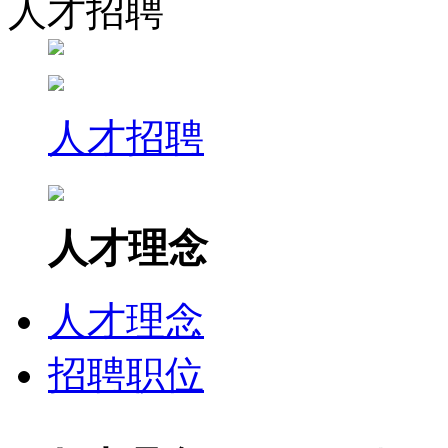
人才招聘
人才招聘
人才理念
人才理念
招聘职位