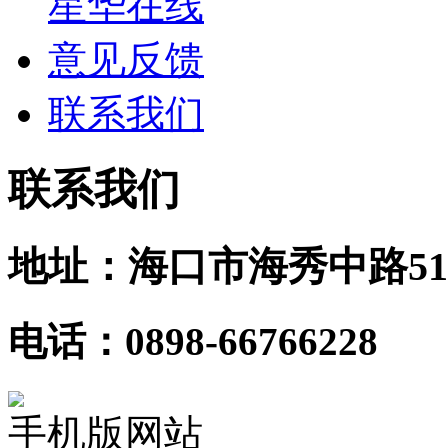
星华在线
意见反馈
联系我们
联系我们
地址：海口市海秀中路51
电话：0898-66766228
手机版网站