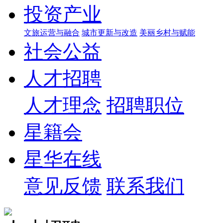
投资产业
文旅运营与融合
城市更新与改造
美丽乡村与赋能
社会公益
人才招聘
人才理念
招聘职位
星籍会
星华在线
意见反馈
联系我们