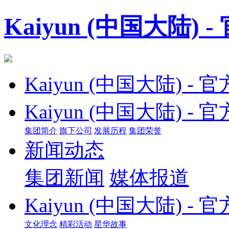
Kaiyun (中国大陆) 
Kaiyun (中国大陆) - 
Kaiyun (中国大陆) - 
集团简介
旗下公司
发展历程
集团荣誉
新闻动态
集团新闻
媒体报道
Kaiyun (中国大陆) - 
文化理念
精彩活动
星华故事