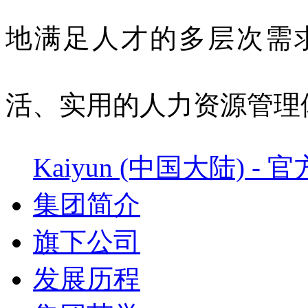
地满足人才的多层次需
活、实用的人力资源管理
Kaiyun (中国大陆) - 
集团简介
旗下公司
发展历程