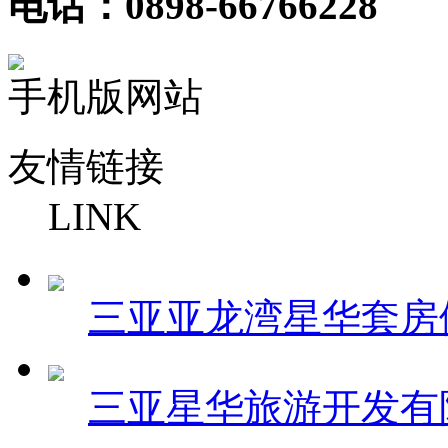
电话：0898-66766228
手机版网站
友情链接
LINK
三亚亚龙湾星华套房
三亚星华旅游开发有