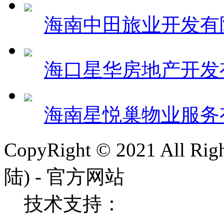
海南中田旅业开发有
海口星华房地产开发
海南星悦巢物业服务
CopyRight © 2021 All R
陆) - 官方网站
技术支持：