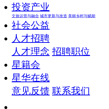
投资产业
文旅运营与融合
城市更新与改造
美丽乡村与赋能
社会公益
人才招聘
人才理念
招聘职位
星籍会
星华在线
意见反馈
联系我们