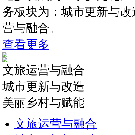
务板块为：城市更新与改
营与融合。
查看更多
文旅运营与融合
城市更新与改造
美丽乡村与赋能
文旅运营与融合