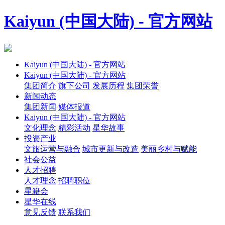
Kaiyun (中国大陆) - 官方网站
Kaiyun (中国大陆) - 官方网站
Kaiyun (中国大陆) - 官方网站
集团简介
旗下公司
发展历程
集团荣誉
新闻动态
集团新闻
媒体报道
Kaiyun (中国大陆) - 官方网站
文化理念
精彩活动
星华故事
投资产业
文旅运营与融合
城市更新与改造
美丽乡村与赋能
社会公益
人才招聘
人才理念
招聘职位
星籍会
星华在线
意见反馈
联系我们