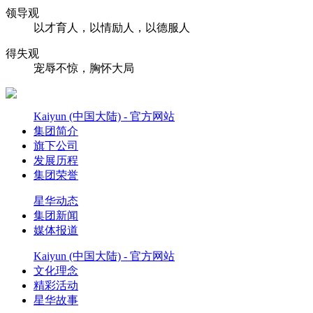
领导观
以才育人，以情励人，以德服人
得失观
宠辱不惊，胸怀大局
Kaiyun (中国大陆) - 官方网站
集团简介
旗下公司
发展历程
集团荣誉
星华动态
集团新闻
媒体报道
Kaiyun (中国大陆) - 官方网站
文化理念
精彩活动
星华故事