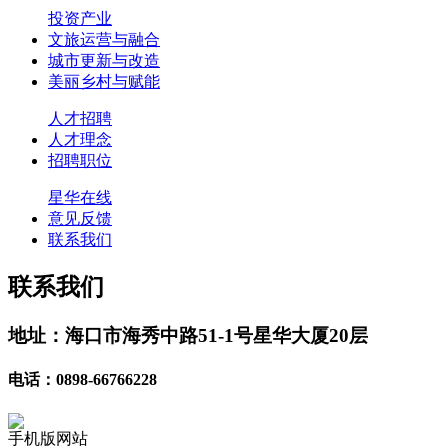
投资产业
文旅运营与融合
城市更新与改造
美丽乡村与赋能
人才招聘
人才理念
招聘职位
星华在线
意见反馈
联系我们
联系我们
地址：海口市海秀中路51-1号星华大厦20层
电话：0898-66766228
手机版网站