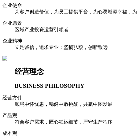
企业使命
为客户创造价值，为员工提供平台，为心灵增添幸福，为
企业愿景
区域产业投资运营引领者
企业精神
立足诚信，追求专业；坚韧弘毅，创新致远
经营理念
BUSINESS PHILOSOPHY
经营方针
顺境中怀忧患，稳健中敢挑战，共赢中图发展
产品观
符合客户需求，匠心独运细节，严守生产程序
成本观