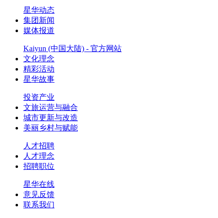
星华动态
集团新闻
媒体报道
Kaiyun (中国大陆) - 官方网站
文化理念
精彩活动
星华故事
投资产业
文旅运营与融合
城市更新与改造
美丽乡村与赋能
人才招聘
人才理念
招聘职位
星华在线
意见反馈
联系我们