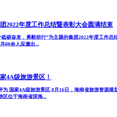
团2022年度工作总结暨表彰大会圆满结束
，以“砥砺奋发，勇毅前行”为主题的集团2022年度工
0余人应邀出...
家4A级旅游景区！
评为 国家4A级旅游景区 8月16日，海南省旅游资
区位于海南省琼海...