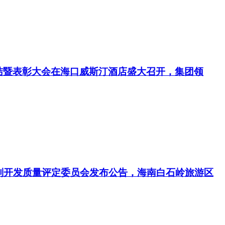
作总结暨表彰大会在海口威斯汀酒店盛大召开，集团领
源规划开发质量评定委员会发布公告，海南白石岭旅游区