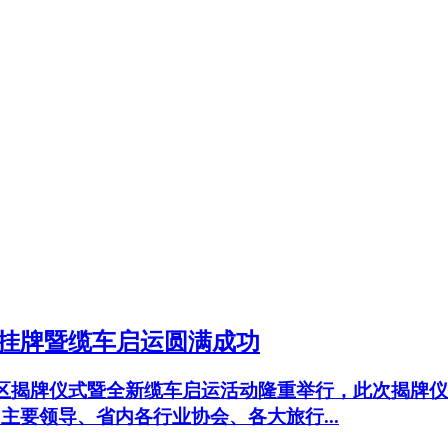
区挂牌暨缆车启运圆满成功
游景区揭牌仪式暨全新缆车启运活动隆重举行，此次揭牌
要领导、省内各行业协会、各大旅行...