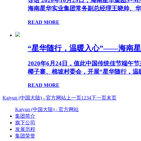
导语 2020年10月29日，海南星华集
海南星华实业集团常务副总经理王晓帅、华夏
READ MORE
“星华随行，温暖入心”——海南
2020年6月24日，值此中国传统佳节
椰子寨、棉坡村委会，开展“星华随行，温暖
READ MORE
Kaiyun (中国大陆) - 官方网站
上一页
1
2
3
4
下一页
末页
Kaiyun (中国大陆) - 官方网站
集团简介
旗下公司
发展历程
集团荣誉