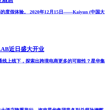
验。 2020年12月15日——Kaiyun (中国大
LAB近日盛大开业
通线上线下，探索出跨境电商更多的可能性？星华集