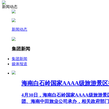
新闻动态
新闻动态
集团新闻
集团新闻
媒体报道
海南白石岭国家AAAA级旅游景
4月30日，海南白石岭国家AAAA级旅
团、海南中田旅业公司承办，相关政府部门主