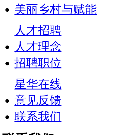
美丽乡村与赋能
人才招聘
人才理念
招聘职位
星华在线
意见反馈
联系我们