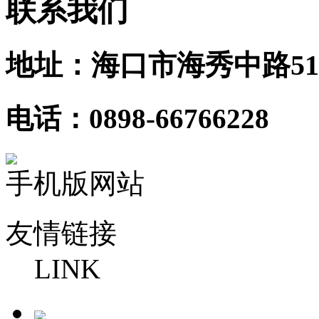
联系我们
地址：海口市海秀中路51
电话：0898-66766228
手机版网站
友情链接
LINK