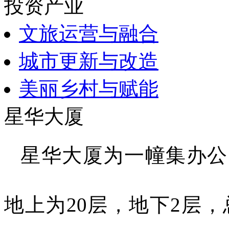
投资产业
文旅运营与融合
城市更新与改造
美丽乡村与赋能
星华大厦
星华大厦为一幢集办公
地上为20层，地下2层，总建