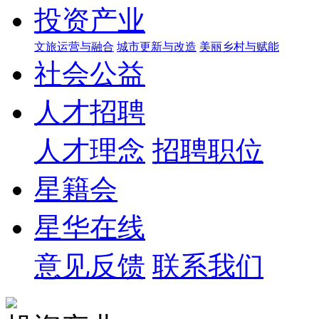
投资产业
文旅运营与融合
城市更新与改造
美丽乡村与赋能
社会公益
人才招聘
人才理念
招聘职位
星籍会
星华在线
意见反馈
联系我们