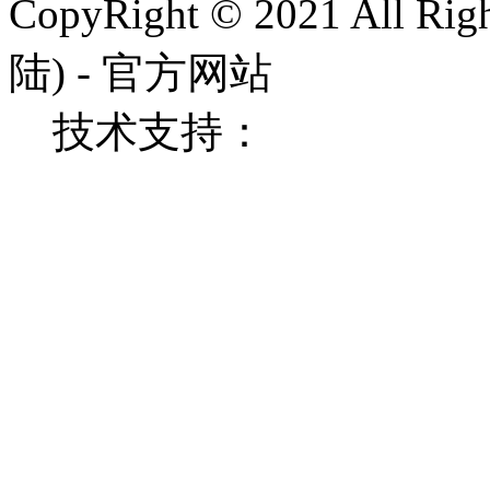
CopyRight © 2021 All R
陆) - 官方网站
技术支持：