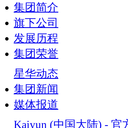
集团简介
旗下公司
发展历程
集团荣誉
星华动态
集团新闻
媒体报道
Kaiyun (中国大陆) - 