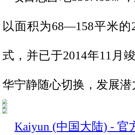
以面积为68—158平米
式，并已于2014年11
华宁静随心切换，发展潜
Kaiyun (中国大陆) - 