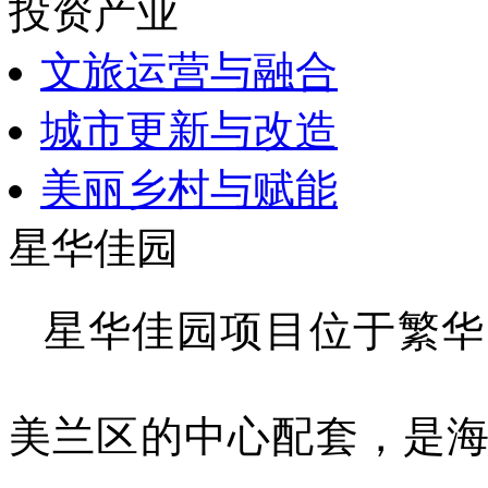
投资产业
文旅运营与融合
城市更新与改造
美丽乡村与赋能
星华佳园
星华佳园项目位于繁华
美兰区的中心配套，是