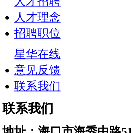
人才招聘
人才理念
招聘职位
星华在线
意见反馈
联系我们
联系我们
地址：海口市海秀中路51