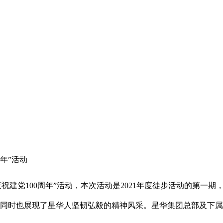
年”活动
 庆祝建党100周年”活动，本次活动是2021年度徒步活动的第
，同时也展现了星华人坚韧弘毅的精神风采。星华集团总部及下