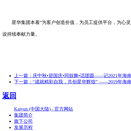
星华集团本着“为客户创造价值，为员工提供平台，为心
设持续奉献力量。
上一篇：庆中秋•迎国庆•同鼓舞•话团圆——记2021年
下一篇：“成就精彩自我，共创星华辉煌” ——2019年
返回
Kaiyun (中国大陆) - 官方网站
集团简介
旗下公司
发展历程