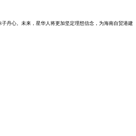
赤子丹心。未来，星华人将更加坚定理想信念，为海南自贸港建