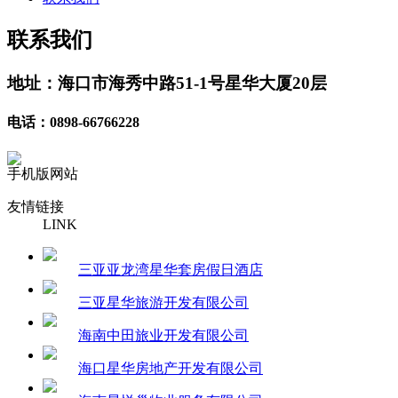
联系我们
地址：海口市海秀中路51-1号星华大厦20层
电话：0898-66766228
手机版网站
友情链接
LINK
三亚亚龙湾星华套房假日酒店
三亚星华旅游开发有限公司
海南中田旅业开发有限公司
海口星华房地产开发有限公司