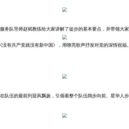
救服务队导师赵斌教练给大家讲解了徒步的基本要点，并带领大
《没有共产党就没有新中国》，用嘹亮歌声抒发对党的深情祝福
旗在队伍的最前列迎风飘扬，引领着整个队伍阔步向前。星华人