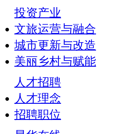
投资产业
文旅运营与融合
城市更新与改造
美丽乡村与赋能
人才招聘
人才理念
招聘职位