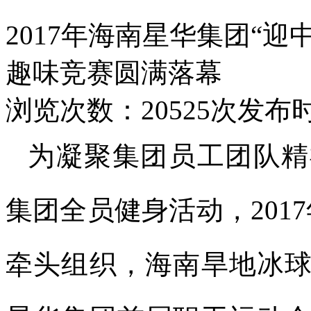
2017年海南星华集团“
趣味竞赛圆满落幕
浏览次数：20525次
发布时间
为凝聚集团员工团队精
集团全员健身活动，201
牵头组织，海南旱地冰